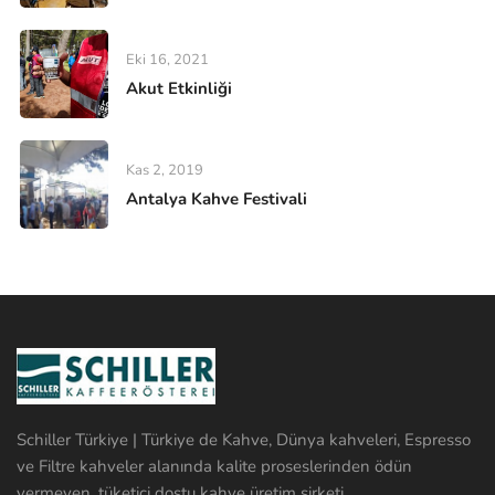
Eki 16, 2021
Akut Etkinliği
Kas 2, 2019
Antalya Kahve Festivali
Schiller Türkiye | Türkiye de Kahve, Dünya kahveleri, Espresso
ve Filtre kahveler alanında kalite proseslerinden ödün
vermeyen, tüketici dostu kahve üretim şirketi ...